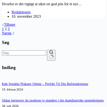
Hvorfor er det vigtigt at sikre en god pris for et nyt…
Redaktionen
10. november 2023
Tilbage
1
2
3
Næste
Søg
Ingen
resultater
Indlæg
Køb Smukke Plakater Online – Perfekt Til Din Boligindretning
19. februar 2024
Sådan integrerer du moderne tv-standere i din skandinaviske stueindretning
28. juli 2026