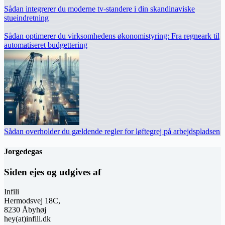
Sådan integrerer du moderne tv-standere i din skandinaviske
stueindretning
Sådan optimerer du virksomhedens økonomistyring: Fra regneark til
automatiseret budgettering
Sådan overholder du gældende regler for løftegrej på arbejdspladsen
Jorgedegas
Siden ejes og udgives af
Infili
Hermodsvej 18C,
8230 Åbyhøj
hey(at)infili.dk